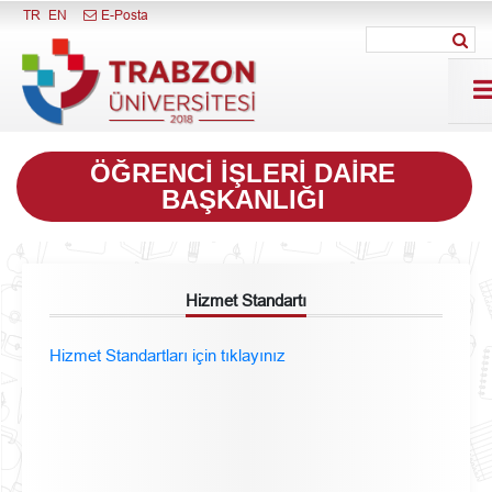
Menüyü Kapat
TR
EN
E-Posta
ÖĞRENCI İŞLERI DAIRE
BAŞKANLIĞI
Hizmet Standartı
Hizmet Standartları için
tıklayınız