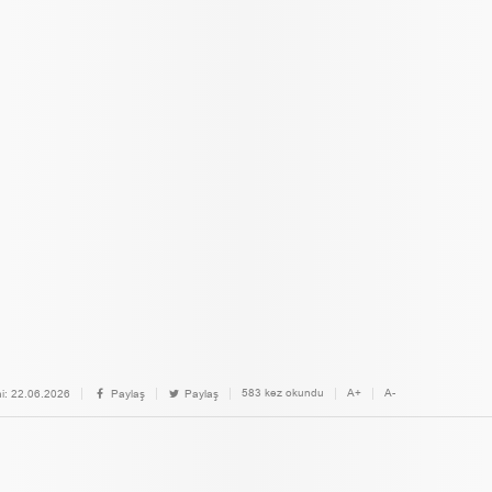
583 kez okundu
A+
A-
i:
22.06.2026
Paylaş
Paylaş