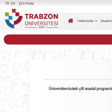
Menüyü Kapat
TR
EN
E-Posta
Hakkımızda
Akadem
Üniversitemizdeki çift anadal programl